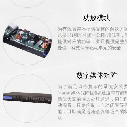
更多
功放模块
为有源扬声器提供完整的解决方
论是2分频/3分频/4分频/超低音，
提供对应的功率，并且提供完整的
处理，有效保障驱动单元的安全
更多
数字媒体矩阵
为了满足当今复杂的系统安装
Marani媒体矩阵提供8通道带有超
筒放大器的输入处理通道，同时
动混音，反馈抑制，自动闪避等
能，可以满足远程会议等场合的
求