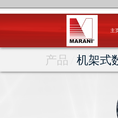
主
产品 /
机架式